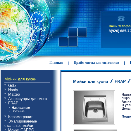
Наши телефо
8(926) 685-7
Главная
Прайс-листы для оптовиков
Мойки для кухни
Мойки для кухни
FRAP
* Götz
* Hardy
* Matteo
Назва
сифон
* Аксессуары для моек
Артик
* FRAP
В упа
Накладные
Цена:
- Врезные
* Керамогранит
Подро
* Эмалированные
стальные мойки
* Мойки GAPPO