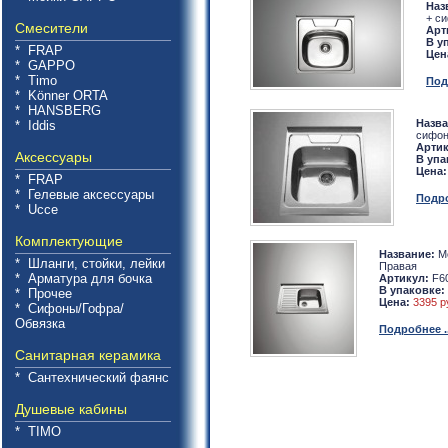
Наз
+ с
Смесители
Арт
В у
* FRAP
Цен
* GAPPO
* Timo
Под
* Könner ORTA
* HANSBERG
Назва
* Iddis
сифо
Артик
Аксессуары
В упа
Цена:
* FRAP
* Гелевые аксессуары
Подро
* Ucce
Комплектующие
Название:
Мо
* Шланги, стойки, лейки
Правая
* Арматура для бочка
Артикул:
F6
В упаковке:
* Прочее
Цена:
3395 р
* Сифоны/Гофра/
Обвязка
Подробнее ..
Санитарная керамика
* Сантехнический фаянс
Душевые кабины
* TIMO